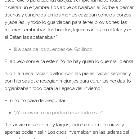
hicieran un enjambre. Los abuelos bajaban al Sorbe a pescar
truchas y cangrejos, en los montes cazaban conejos, corzos
y jabalíes… y todo lo guardaban para tener provisiones, las
mujeres sembraban los huertos, tejían mantas en el telar y en
el Batán las abatanaban.”
¡¡La casa de los duendes del Gollindo!!
El abuelo sonríe, “a este niño no hay quien lo duerma” piensa.
“Con la rueca hacían ovillos, con las pieles hacían serones y
con hierbas que recogían mejunjes para curar las heridas, lo
organizaban todo para la llegada del invierno.”
El niño no para de preguntar:
“¿Y en invierno no podían hacer todo eso?”
“Los inviernos eran muy largos, todo se cubría de nieve y
apenas podían salir. Los osos invernaban en las laderas del