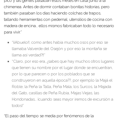
pico y las gentes pasaban estos meses en casa junto a la
chimenea. Antes de dormir contaban bonitas historias, pero
también pasaban los días haciendo colchas de trapos,
tallando herramientas con pedernal, utensilios de cocina con
madera de encina… ellos mismos fabricaban todo lo necesario
para vivir.”
“¡¡Abuelo!!, como antes había muchos osos por eso se
llamaba Valverde del Osejón y por eso la montaña se
llama así verdad?!!”
“Claro, por eso era, ¿sabes que hay muchos otros lugares
que tienen su nombre por el lugar donde se encuentran,
por lo que parecen o por los poblados que se
construyeron en aquella época??, por ejemplo la Majá el
Roble, la Peña la Talla, Peña Mala, los Surcos, la Majada
del Gato, casillas de Peña Rubia, Majas Viejas, las
Hondonadas… ¡cuando seas mayor iremos de excursión a
todos!”
“El paso del tiempo se medía por fenómenos de la