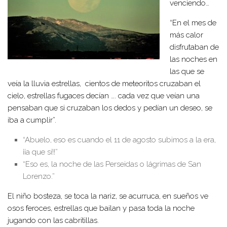
venciendo…
“En el mes de
más calor
disfrutaban de
las noches en
las que se
veía la lluvia estrellas, cientos de meteoritos cruzaban el
cielo, estrellas fugaces decían …. cada vez que veían una
pensaban que si cruzaban los dedos y pedían un deseo, se
iba a cumplir”.
“Abuelo, eso es cuando el 11 de agosto subimos a la era,
¡¡a que sí!!”
“Eso es, la noche de las Perseidas o lágrimas de San
Lorenzo.”
El niño bosteza, se toca la nariz, se acurruca, en sueños ve
osos feroces, estrellas que bailan y pasa toda la noche
jugando con las cabritillas.