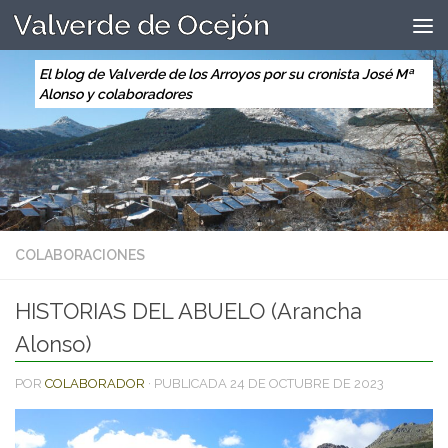
Valverde de Ocejón
Saltar al contenido
El blog de Valverde de los Arroyos por su cronista José Mª
Alonso y colaboradores
COLABORACIONES
HISTORIAS DEL ABUELO (Arancha
Alonso)
POR
COLABORADOR
· PUBLICADA
24 DE OCTUBRE DE 2023