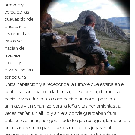
arroyos y
cerca de las
cuevas donde
pasaban el
invierno. Las
casas se
hacían de
madera,
piedra y
pizarra, solían
ser de una
única habitación y alrededor de la lumbre que estaba en el
centro se sentaba toda la familia, allí se comía, dormía, se
hacía la vida. Junto a la casa hacían un corral para los
animales y un chamizo para la leña y las herramientas… a
veces, tenían un altillo y ahí era donde guardaban fruta,
patatas, castañas, hongos … todo lo que recogían, también era
en lugar preferido para que los más pillos jugaran al
escondite o para que las abejas, siempre tan laboriosas