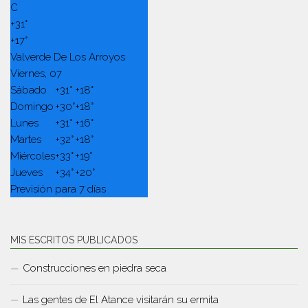
C
+
31°
+
17°
Valverde De Los Arroyos
Viernes, 07
Sábado
+
31°
+
18°
Domingo
+
30°
+
18°
Lunes
+
31°
+
16°
Martes
+
32°
+
18°
Miércoles
+
33°
+
19°
Jueves
+
34°
+
20°
Previsión para 7 días
MIS ESCRITOS PUBLICADOS
Construcciones en piedra seca
Las gentes de El Atance visitarán su ermita