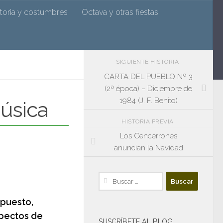
n
storia y costumbres
Octava y otras fiestas
SIGUIENTE HISTORIA
CARTA DEL PUEBLO Nº 3
(2ª época) – Diciembre de
1984 (J. F. Benito)
úsica
HISTORIA PREVIA
Los Cencerrones
anuncian la Navidad
Buscar:
upuesto,
spectos de
SUSCRÍBETE AL BLOG