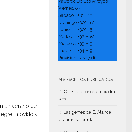
Valverde De Los Arroyos
Viernes, 07
Sábado
+
31°
+
19°
Domingo
+
30°
+
18°
Lunes
+
30°
+
15°
Martes
+
32°
+
18°
Miércoles
+
33°
+
19°
Jueves
+
34°
+
19°
Previsión para 7 días
MIS ESCRITOS PUBLICADOS
Construcciones en piedra
seca
en un verano de
Las gentes de El Atance
alegre, movido y
visitarán su ermita