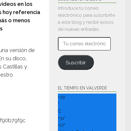
 vídeos en los
Introduce tu correo
 hoy referencia
electrónico para suscribirte
 más o menos
a este blog y recibir avisos
as
de nuevas entradas.
Tu
correo
una versión de
electrónico
n su disco,
Suscribir
 Castillas y
uestro
EL TIEMPO EN VALVERDE
+
29
°
C
+
31°
+
17°