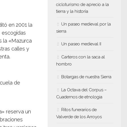
cicloturismo de aprecio a la
tierra y la historia
Un paseo medieval por la
itó en 2001 la
sierra
s escogidas
es la «Mazurca
Un paseo medieval II
tras calles y
enta.
Carteros con la saca al
hombro
Botargas de nuestra Sierra
scuela de
La Octava del Corpus –
Cuadernos de etnologia
Ritos funerarios de
a» reserva un
Valverde de los Arroyos
ebraciones