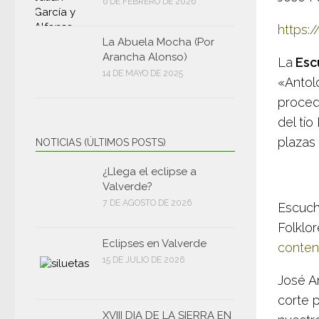
6 DE FEBRERO DE 2026
https:
La Abuela Mocha (Por
Arancha Alonso)
La
Escu
14 DE MAYO DE 2025
«Antol
proced
del tí
plazas
NOTICIAS (ÚLTIMOS POSTS)
¿Llega el eclipse a
Valverde?
7 DE AGOSTO DE 2026
Escuch
Folklo
Eclipses en Valverde
conte
15 DE JULIO DE 2026
José A
corte 
XVIII DIA DE LA SIERRA EN