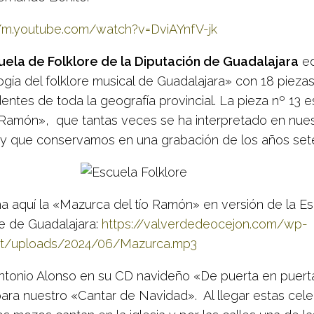
//m.youtube.com/watch?v=DviAYnfV-jk
ela de Folklore de la Diputación de Guadalajara
ed
ogía del folklore musical de Guadalajara» con 18 pieza
entes de toda la geografía provincial. La pieza nº 13 
o Ramón», que tantas veces se ha interpretado en nues
 y que conservamos en una grabación de los años set
a aquí la «Mazurca del tío Ramón» en versión de la E
re de Guadalajara:
https://valverdedeocejon.com/wp-
nt/uploads/2024/06/Mazurca.mp3
ntonio Alonso en su CD navideño «De puerta en puert
para nuestro «Cantar de Navidad». Al llegar estas cel