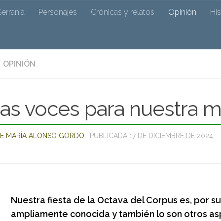
 de Ocejó
Serranía
Personajes
Crónicas y relatos
Opinión
Hi
/
OPINIÓN
r su cronista José Mª Alonso y colaboradores
ras voces para nuestra m
E MARÍA ALONSO GORDO
· PUBLICADA
17 DE DICIEMBRE DE 2024
Nuestra fiesta de la Octava del Corpus es, por s
ampliamente conocida y también lo son otros a