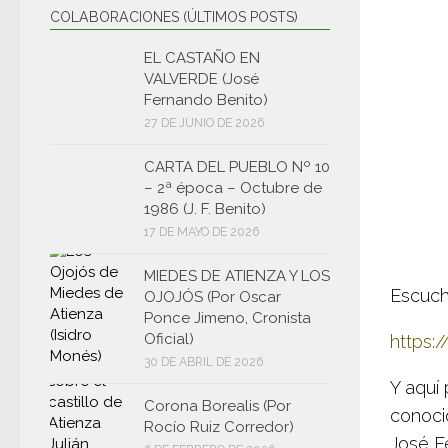
COLABORACIONES (ÚLTIMOS POSTS)
EL CASTAÑO EN
VALVERDE (José
Fernando Benito)
27 DE JUNIO DE 2026
CARTA DEL PUEBLO Nº 10
– 2ª época – Octubre de
1986 (J. F. Benito)
17 DE MAYO DE 2026
MIEDES DE ATIENZA Y LOS
Escuch
OJOJÓS (Por Oscar
Ponce Jimeno, Cronista
Oficial)
https:
30 DE ABRIL DE 2026
Y aquí
Corona Borealis (Por
conoci
Rocío Ruiz Corredor)
José F