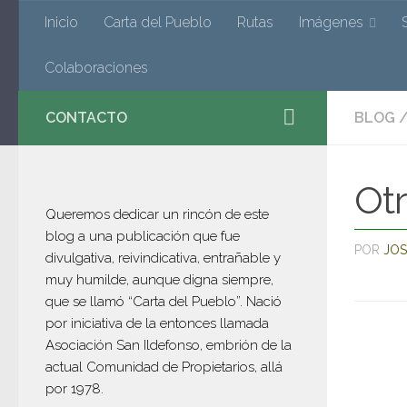
Valverde
Inicio
Carta del Pueblo
Rutas
Imágenes
Saltar al contenido
Colaboraciones
CONTACTO
BLOG
El blog de Valverde de los Arroyos po
Ot
Queremos dedicar un rincón de este
blog a una publicación que fue
POR
JOS
divulgativa, reivindicativa, entrañable y
muy humilde, aunque digna siempre,
que se llamó “Carta del Pueblo”. Nació
por iniciativa de la entonces llamada
Asociación San Ildefonso, embrión de la
actual Comunidad de Propietarios, allá
por 1978.