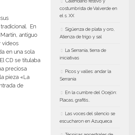
Calendario festivo y
costumbrista de Valverde en
el s. XX
 sus
tradicional. En
Sigüenza de plata y oro,
Martín, antiguo
Atienza de trigo y sal
y vídeos
La Serranía, tierra de
da en una sola
iniciativas
El CD se titulaba
na preciosa
Picos y valles: andar la
 la pieza «La
Serranía
entrada de
En la cumbre del Ocejón:
Placas, grafitis…
Las voces del silencio se
escucharon en Azuqueca
Técnicas ancestrales de