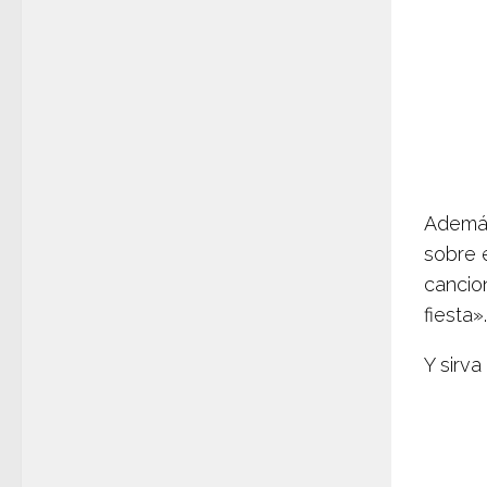
Además
sobre 
cancio
fiesta».
Y sirv