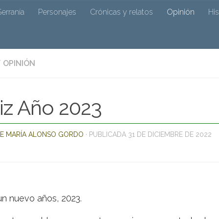
 de Ocejó
Serranía
Personajes
Crónicas y relatos
Opinión
Hi
/
OPINIÓN
r su cronista José Mª Alonso y colaboradores
iz Año 2023
E MARÍA ALONSO GORDO
· PUBLICADA
31 DE DICIEMBRE DE 2022
un nuevo años, 2023.