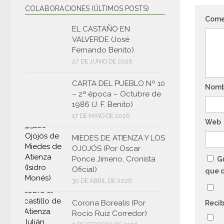
COLABORACIONES (ÚLTIMOS POSTS)
Come
EL CASTAÑO EN
VALVERDE (José
Fernando Benito)
27 DE JUNIO DE 2026
CARTA DEL PUEBLO Nº 10
Nom
– 2ª época – Octubre de
1986 (J. F. Benito)
17 DE MAYO DE 2026
Web
MIEDES DE ATIENZA Y LOS
OJOJÓS (Por Oscar
Ponce Jimeno, Cronista
G
Oficial)
que 
30 DE ABRIL DE 2026
Corona Borealis (Por
Recib
Rocío Ruiz Corredor)