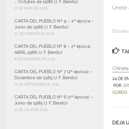
– Octubre de 1986 (J. F. Benito)
correo
Únete 
17 DE MAYO DE 2026
electró
CARTA DEL PUEBLO Nº 9 – 2ª época –
Junio de 1986 (J. F. Benito)
Etiquetas
27 DE FEBRERO DE 2026
CARTA DEL PUEBLO Nº 8 – 2ª época.
TA
ABRIL 1986 (J. F. Benito)
8 DE DICIEMBRE DE 2025
Chinela
CARTA DEL PUEBLO Nº 7 (2ª época) –
Diciembre de 1985 (J. F. Benito)
24 DE E
10 DE SEPTIEMBRE DE 2025
POR
JO
GORDO
CARTA DEL PUEBLO Nº 6 (2ª época) –
Junio de 1985 (J. F. Benito)
21 DE JULIO DE 2025
DEJA 