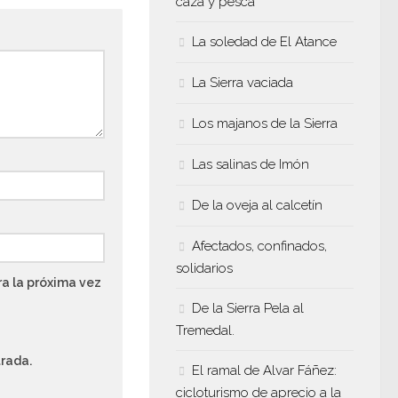
caza y pesca
La soledad de El Atance
La Sierra vaciada
Los majanos de la Sierra
Las salinas de Imón
De la oveja al calcetín
Afectados, confinados,
solidarios
a la próxima vez
De la Sierra Pela al
Tremedal.
trada.
El ramal de Alvar Fáñez:
cicloturismo de aprecio a la