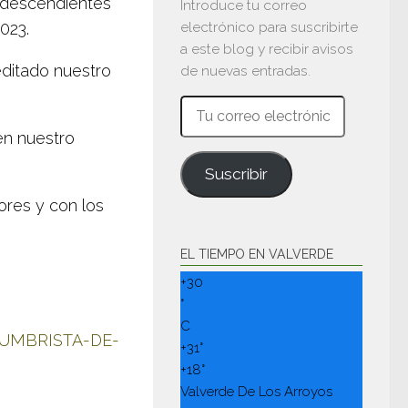
s descendientes
Introduce tu correo
electrónico para suscribirte
023.
a este blog y recibir avisos
editado nuestro
de nuevas entradas.
Tu
correo
en nuestro
electrónico
Suscribir
ores y con los
EL TIEMPO EN VALVERDE
+
30
°
C
TUMBRISTA-DE-
+
31°
+
18°
Valverde De Los Arroyos