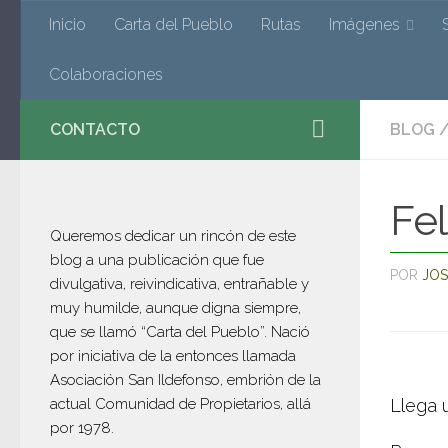
Valverde
Inicio
Carta del Pueblo
Rutas
Imágenes
Saltar al contenido
Colaboraciones
CONTACTO
BLOG
El blog de Valverde de los Arroyos po
Fel
Queremos dedicar un rincón de este
blog a una publicación que fue
POR
JOS
divulgativa, reivindicativa, entrañable y
muy humilde, aunque digna siempre,
que se llamó “Carta del Pueblo”. Nació
por iniciativa de la entonces llamada
Asociación San Ildefonso, embrión de la
actual Comunidad de Propietarios, allá
Llega 
por 1978.