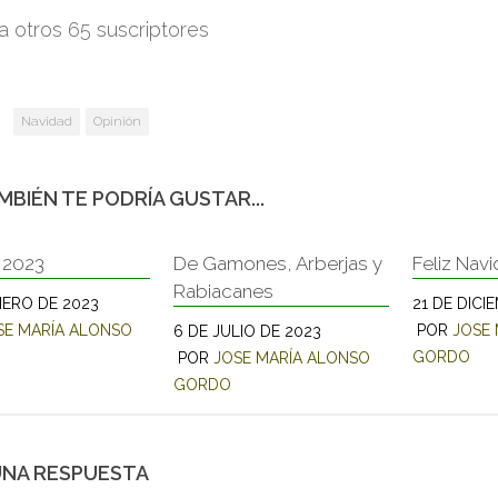
a otros 65 suscriptores
nico
:
Navidad
Opinión
MBIÉN TE PODRÍA GUSTAR...
 2023
De Gamones, Arberjas y
Feliz Nav
Rabiacanes
NERO DE 2023
21 DE DICI
SE MARÍA ALONSO
POR
JOSE
6 DE JULIO DE 2023
GORDO
POR
JOSE MARÍA ALONSO
GORDO
UNA RESPUESTA