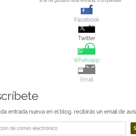
Si te ha gustado esta entrada, ¡compártela!
Facebook
Twitter
Whatsapp
Email
críbete
da entrada nueva en el blog, recibirás un email de avi
ón
S