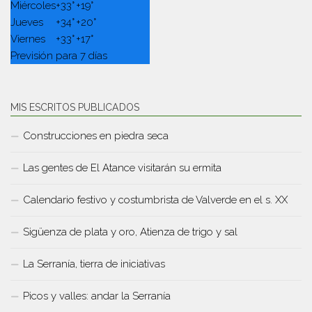
Miércoles
+
33°
+
19°
Jueves
+
34°
+
20°
Viernes
+
33°
+
17°
Previsión para 7 días
MIS ESCRITOS PUBLICADOS
Construcciones en piedra seca
Las gentes de El Atance visitarán su ermita
Calendario festivo y costumbrista de Valverde en el s. XX
Sigüenza de plata y oro, Atienza de trigo y sal
La Serranía, tierra de iniciativas
Picos y valles: andar la Serranía