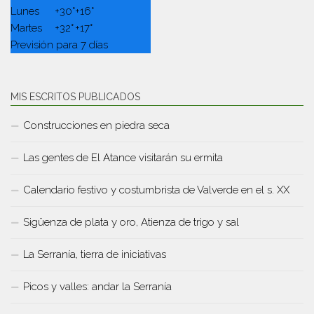
Lunes
+
30°
+
16°
Martes
+
32°
+
17°
Previsión para 7 días
MIS ESCRITOS PUBLICADOS
Construcciones en piedra seca
Las gentes de El Atance visitarán su ermita
Calendario festivo y costumbrista de Valverde en el s. XX
Sigüenza de plata y oro, Atienza de trigo y sal
La Serranía, tierra de iniciativas
Picos y valles: andar la Serranía