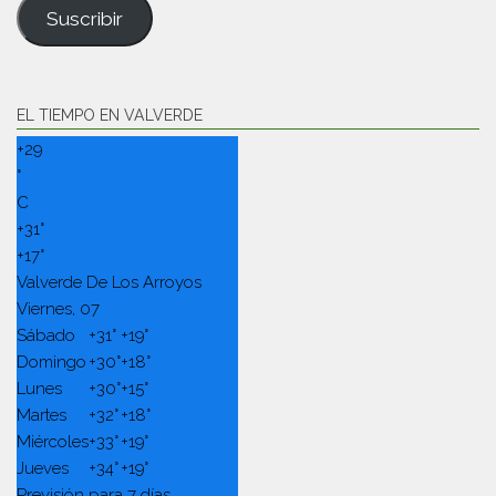
Suscribir
EL TIEMPO EN VALVERDE
+
29
°
C
+
31°
+
17°
Valverde De Los Arroyos
Viernes, 07
Sábado
+
31°
+
19°
Domingo
+
30°
+
18°
Lunes
+
30°
+
15°
Martes
+
32°
+
18°
Miércoles
+
33°
+
19°
Jueves
+
34°
+
19°
Previsión para 7 días