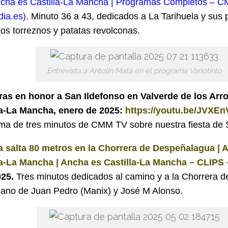
ncha es Castilla-La Mancha | Programas Completos – 
ia.es)
.
Minuto 36 a 43, dedicados a La Tarihuela y sus 
los torreznos y patatas revolconas.
Entrevista a Antolín Mata en el programa Variotinto
as en honor a San Ildefonso en Valverde de los Arr
la-La Mancha, enero de 2025:
https://youtu.be/JVXE
ma de tres minutos de CMM TV sobre nuestra fiesta de 
a salta 80 metros en la Chorrera de Despeñalagua | 
la-La Mancha | Ancha es Castilla-La Mancha – CLIPS
025.
Tres minutos dedicados al camino y a la Chorrera 
mano de Juan Pedro (Manix) y José M Alonso.