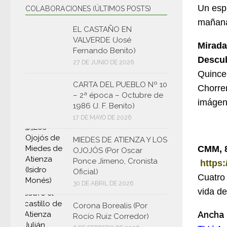
Un espl
COLABORACIONES (ÚLTIMOS POSTS)
mañana
EL CASTAÑO EN
VALVERDE (José
Mirada
Fernando Benito)
Descub
27 DE JUNIO DE 2026
Quince 
CARTA DEL PUEBLO Nº 10
Chorre
– 2ª época – Octubre de
imágen
1986 (J. F. Benito)
17 DE MAYO DE 2026
MIEDES DE ATIENZA Y LOS
CMM, 8
OJOJÓS (Por Oscar
Ponce Jimeno, Cronista
https
Oficial)
Cuatro 
30 DE ABRIL DE 2026
vida de
Corona Borealis (Por
Ancha 
Rocío Ruiz Corredor)