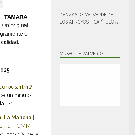
a
DANZAS DE VALVERDE DE
.
TAMARA –
LOS ARROYOS – CAPÍTULO 5
 Un original
tegramente en
 calidad
.
MUSEO DE VALVERDE
2025
.
corpus.html?
de un minuto
a TV.
a-La Mancha |
LIPS – CMM
egundo día de la