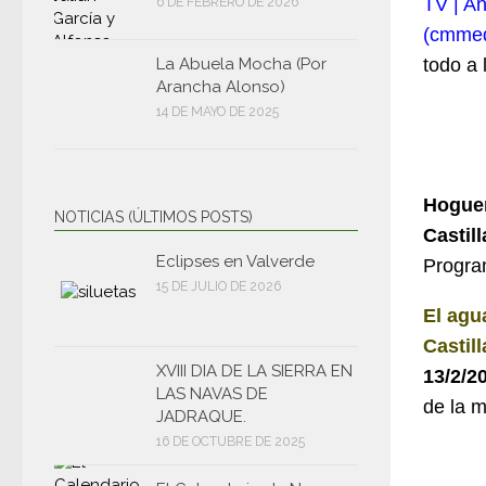
TV | A
6 DE FEBRERO DE 2026
(cmmed
La Abuela Mocha (Por
todo a 
Arancha Alonso)
14 DE MAYO DE 2025
Hoguer
NOTICIAS (ÚLTIMOS POSTS)
Castil
Eclipses en Valverde
Progra
15 DE JULIO DE 2026
El agu
Castil
XVIII DIA DE LA SIERRA EN
13/2/2
LAS NAVAS DE
de la 
JADRAQUE.
16 DE OCTUBRE DE 2025