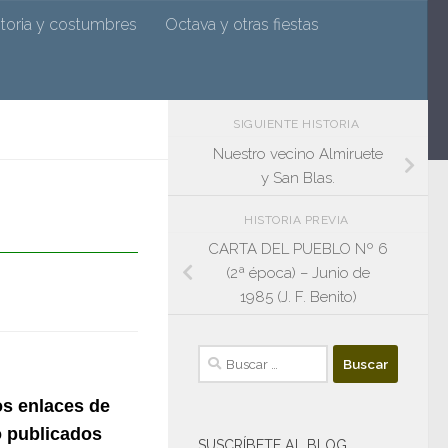
n
storia y costumbres
Octava y otras fiestas
SIGUIENTE HISTORIA
Nuestro vecino Almiruete
y San Blas.
HISTORIA PREVIA
CARTA DEL PUEBLO Nº 6
(2ª época) – Junio de
1985 (J. F. Benito)
Buscar:
os enlaces de
o publicados
SUSCRÍBETE AL BLOG