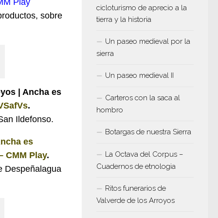
CMM Play
cicloturismo de aprecio a la
productos, sobre
tierra y la historia
Un paseo medieval por la
sierra
Un paseo medieval II
oyos | Ancha es
Carteros con la saca al
nVSafVs
.
hombro
San Ildefonso.
Botargas de nuestra Sierra
Ancha es
La Octava del Corpus –
 – CMM Play
.
Cuadernos de etnologia
de Despeñalagua
Ritos funerarios de
Valverde de los Arroyos