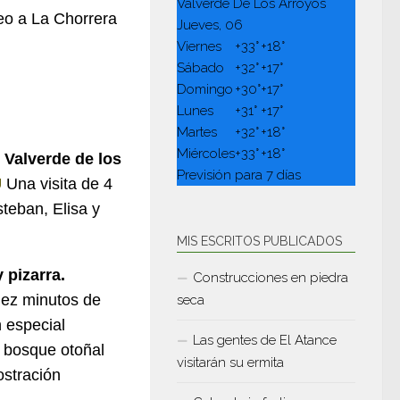
Valverde De Los Arroyos
eo a La Chorrera
Jueves, 06
Viernes
+
33°
+
18°
Sábado
+
32°
+
17°
Domingo
+
30°
+
17°
Lunes
+
31°
+
17°
Martes
+
32°
+
18°
Miércoles
+
33°
+
18°
 Valverde de los
Previsión para 7 días
U
Una visita de 4
teban, Elisa y
MIS ESCRITOS PUBLICADOS
 pizarra.
Construcciones en piedra
ez minutos de
seca
n especial
Las gentes de El Atance
al bosque otoñal
visitarán su ermita
ostración