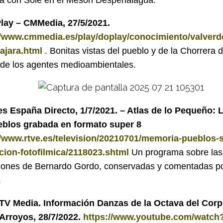
ria con Sole en el Mesón Despeñalagua.
ay – CMMedia, 27/5/2021.
//www.cmmedia.es/play/doplay/conocimiento/valverd
ajara.html
. Bonitas vistas del pueblo y de la Chorrera 
 de los agentes medioambientales.
s España Directo, 1/7/2021. – Atlas de lo Pequeño:
eblos grabada en formato super 8
//www.rtve.es/television/20210701/memoria-pueblos-
cion-fotofilmica/2118023.shtml
Un programa sobre las 
iones de Bernardo Gordo, conservadas y comentadas p
.
V Media. Información Danzas de la Octava del Corp
 Arroyos, 28/7/2022.
https://www.youtube.com/watc