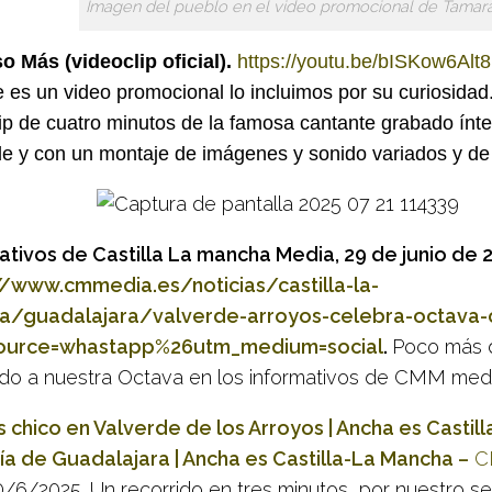
Imagen del pueblo en el video promocional de Tamar
o Más (videoclip oficial).
https://youtu.be/bISKow6Alt8
es un video promocional lo incluimos por su curiosidad.
lip de cuatro minutos de la famosa cantante grabado ín
de y con un montaje de imágenes y sonido variados y de
ativos de Castilla La mancha Media, 29 de junio de 
//www.cmmedia.es/noticias/castilla-la-
a/guadalajara/valverde-arroyos-celebra-octava-
ource=whastapp%26utm_medium=social
.
Poco más 
do a nuestra Octava en los informativos de CMM medi
 chico en Valverde de los Arroyos | Ancha es Castill
ía de Guadalajara | Ancha es Castilla-La Mancha –
C
30/6/2025. Un recorrido en tres minutos por nuestro s