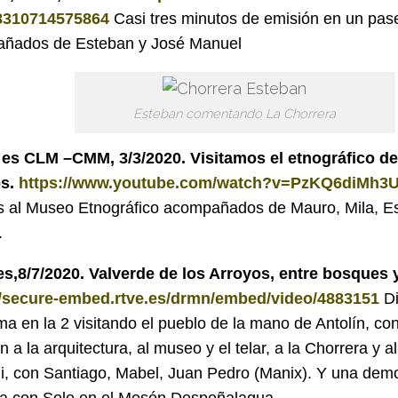
8310714575864
Casi tres minutos de emisión en un pas
ñados de Esteban y José Manuel
Esteban comentando La Chorrera
es CLM –CMM, 3/3/2020. Visitamos el etnográfico de
os.
https://www.youtube.com/watch?v=PzKQ6diMh3
s al Museo Etnográfico acompañados de Mauro, Mila, Es
.
s,8/7/2020. Valverde de los Arroyos, entre bosques y
//secure-embed.rtve.es/drmn/embed/video/4883151
Di
a en la 2 visitando el pueblo de la mano de Antolín, co
 a la arquitectura, al museo y el telar, a la Chorrera y 
li, con Santiago, Mabel, Juan Pedro (Manix). Y una dem