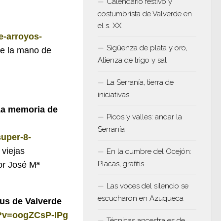
Calendario festivo y
costumbrista de Valverde en
el s. XX
e-arroyos-
Sigüenza de plata y oro,
de la mano de
Atienza de trigo y sal
La Serranía, tierra de
iniciativas
 La memoria de
Picos y valles: andar la
Serranía
super-8-
viejas
En la cumbre del Ocejón:
Placas, grafitis…
or José Mª
Las voces del silencio se
escucharon en Azuqueca
us de Valverde
h?v=oogZCsP-IPg
Técnicas ancestrales de