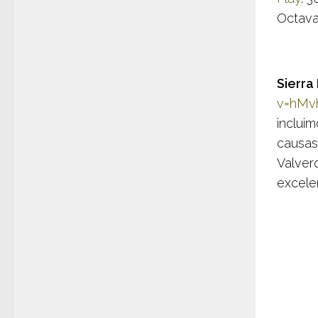
Octava
Sierra
v=hMv
incluim
causas
Valver
excele