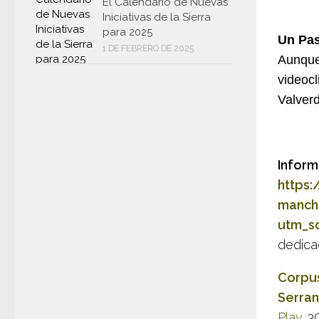
El Calendario de Nuevas
Iniciativas de la Sierra
para 2025
Un Pas
1 DE FEBRERO DE 2025
Aunque 
videoc
Valver
Inform
https:
manch
utm_s
dedica
Corpus
Serran
Play
. 