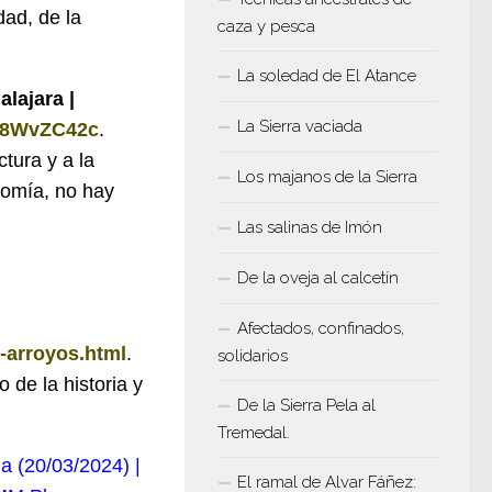
dad, de la
caza y pesca
La soledad de El Atance
lajara |
La Sierra vaciada
Q8WvZC42c
.
tura y a la
Los majanos de la Sierra
nomía, no hay
Las salinas de Imón
De la oveja al calcetín
Afectados, confinados,
-arroyos.html
.
solidarios
 de la historia y
De la Sierra Pela al
Tremedal.
a (20/03/2024) |
El ramal de Alvar Fáñez: