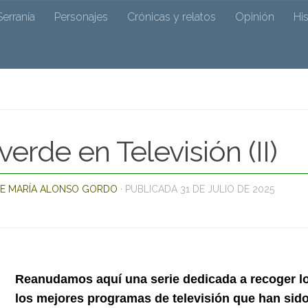
 de Ocejó
Serranía
Personajes
Crónicas y relatos
Opinión
Hi
r su cronista José Mª Alonso y colaboradores
verde en Televisión (II)
E MARÍA ALONSO GORDO
· PUBLICADA
31 DE JULIO DE 2025
Reanudamos aquí una serie dedicada a recoger l
los mejores programas de televisión que han sid