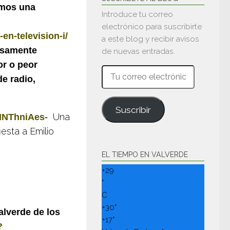
amos una
Introduce tu correo
electrónico para suscribirte
en-television-i/
a este blog y recibir avisos
usamente
de nuevas entradas.
or o peor
Tu
e radio,
correo
electrónico
Suscribir
Una
aINThniAes-
esta a Emilio
EL TIEMPO EN VALVERDE
+
29
°
C
+
30°
alverde de los
+
17°
?