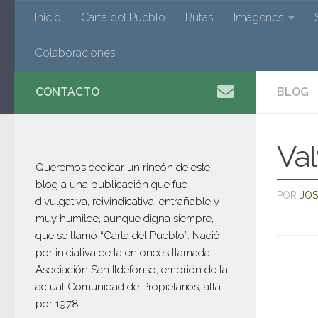
Valverde
Inicio
Carta del Pueblo
Rutas
Imágenes
Saltar al contenido
Colaboraciones
CONTACTO
BLOG
El blog de Valverde de los Arroyos po
Val
Queremos dedicar un rincón de este
blog a una publicación que fue
POR
JOS
divulgativa, reivindicativa, entrañable y
muy humilde, aunque digna siempre,
que se llamó “Carta del Pueblo”. Nació
por iniciativa de la entonces llamada
Asociación San Ildefonso, embrión de la
actual Comunidad de Propietarios, allá
por 1978.