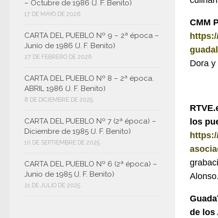
culina
– Octubre de 1986 (J. F. Benito)
17 DE MAYO DE 2026
CMM Pl
CARTA DEL PUEBLO Nº 9 – 2ª época –
https:
Junio de 1986 (J. F. Benito)
guadal
27 DE FEBRERO DE 2026
Dora y
CARTA DEL PUEBLO Nº 8 – 2ª época.
ABRIL 1986 (J. F. Benito)
8 DE DICIEMBRE DE 2025
RTVE.e
CARTA DEL PUEBLO Nº 7 (2ª época) –
los pu
Diciembre de 1985 (J. F. Benito)
https:
10 DE SEPTIEMBRE DE 2025
asocia
grabac
CARTA DEL PUEBLO Nº 6 (2ª época) –
Junio de 1985 (J. F. Benito)
Alonso
21 DE JULIO DE 2025
GuadaT
de los