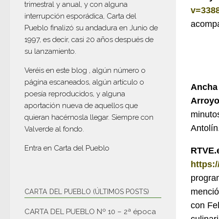
trimestral y anual, y con alguna
v=338
interrupción esporádica, Carta del
acompa
Pueblo finalizó su andadura en Junio de
1997, es decir, casi 20 años después de
su lanzamiento.
Veréis en este blog , algún número o
página escaneados, algún artículo o
Ancha 
poesía reproducidos, y alguna
Arroy
aportación nueva de aquellos que
minuto
quieran hacérnosla llegar. Siempre con
Antolín
Valverde al fondo.
Entra en
Carta del Pueblo
RTVE.e
https:
program
mención
CARTA DEL PUEBLO (ÚLTIMOS POSTS)
con Fe
CARTA DEL PUEBLO Nº 10 – 2ª época