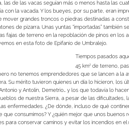
, las de las vacas seguían más o menos hasta las cuat
a con la vacada. Y los bueyes, por su parte, eran impre
e mover grandes troncos o piedras destinadas a constr
ntones de pizarra. Unas yuntas “importadas” también s
las fajas de terreno en la repoblación de pinos en los 
emos en esta foto de Epifanio de Umbralejo.
Tiempos pasados aque
2
45 km
de terreno, pas
pero no tenemos emprendedores que se lancen a la a
a. Su mérito tuvieron quienes un día lo hicieron, los ú
, Antonio y Antolín, Demetrio… y los que todavía lo hac
ueblos de nuestra Sierra, a pesar de las dificultades, l
 las enfermedades. ¿De dónde, incluso de qué continen
ne que consumimos? Y ¿quién mejor que unos buenos 
es para conservar caminos y evitar los incendios en e