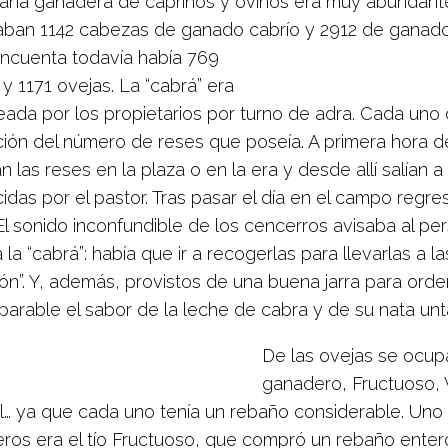
aña ganadera de caprinos y ovinos era muy abundante
aban 1142 cabezas de ganado cabrío y
2912 de ganado 
incuenta todavía había 769
y 1171 ovejas. La “cabrá” era
ada por los propietarios por turno de adra. Cada uno d
ción del número de reses que poseía. A primera hora 
n las reses en la plaza o en la era y desde allí salían a
das por el pastor. Tras pasar el día en el campo regre
El sonido inconfundible de los cencerros avisaba al pe
 la “cabrá”: había que ir a recogerlas para llevarlas a la
ón”. Y, además, provistos de una buena jarra para orde
parable el sabor de la leche de cabra y de su nata un
De las ovejas se ocu
ganadero, Fructuoso, V
… ya que cada uno tenía un rebaño considerable. Uno
ros era el tío Fructuoso, que compró un rebaño ente