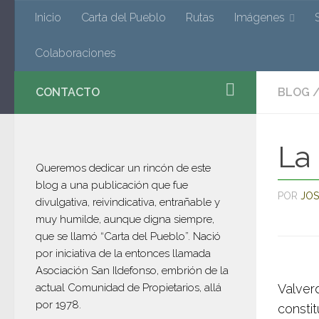
Valverde
Inicio
Carta del Pueblo
Rutas
Imágenes
Saltar al contenido
Colaboraciones
CONTACTO
BLOG
El blog de Valverde de los Arroyos po
La 
Queremos dedicar un rincón de este
blog a una publicación que fue
POR
JOS
divulgativa, reivindicativa, entrañable y
muy humilde, aunque digna siempre,
que se llamó “Carta del Pueblo”. Nació
por iniciativa de la entonces llamada
Asociación San Ildefonso, embrión de la
actual Comunidad de Propietarios, allá
Valver
por 1978.
constit