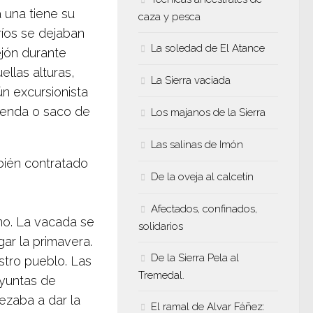
 una tiene su
caza y pesca
ríos se dejaban
La soledad de El Atance
ejón durante
ellas alturas,
La Sierra vaciada
n excursionista
ienda o saco de
Los majanos de la Sierra
Las salinas de Imón
bién contratado
De la oveja al calcetín
Afectados, confinados,
no. La vacada se
solidarios
gar la primavera.
De la Sierra Pela al
stro pueblo. Las
Tremedal.
 yuntas de
ezaba a dar la
El ramal de Alvar Fáñez: