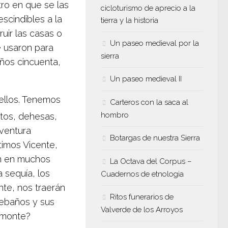
ro en que se las
cicloturismo de aprecio a la
scindibles a la
tierra y la historia
uir las casas o
Un paseo medieval por la
e usaron para
sierra
años cincuenta,
Un paseo medieval II
llos. Tenemos
Carteros con la saca al
hombro
tos, dehesas,
ventura
Botargas de nuestra Sierra
ltimos Vicente,
en en muchos
La Octava del Corpus –
a sequía, los
Cuadernos de etnologia
te, nos traerán
Ritos funerarios de
rebaños y sus
Valverde de los Arroyos
l monte?