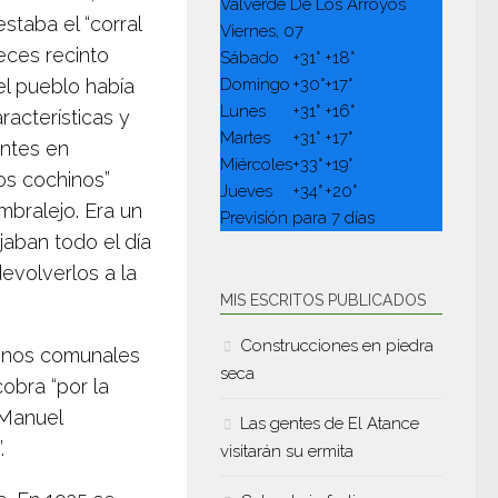
Valverde De Los Arroyos
staba el “corral
Viernes, 07
eces recinto
Sábado
+
31°
+
18°
el pueblo había
Domingo
+
30°
+
17°
Lunes
+
31°
+
16°
racterísticas y
Martes
+
31°
+
17°
antes en
Miércoles
+
33°
+
19°
los cochinos”
Jueves
+
34°
+
20°
mbralejo. Era un
Previsión para 7 días
ejaban todo el día
devolverlos a la
MIS ESCRITOS PUBLICADOS
Construcciones en piedra
renos comunales
seca
obra “por la
 Manuel
Las gentes de El Atance
.
visitarán su ermita