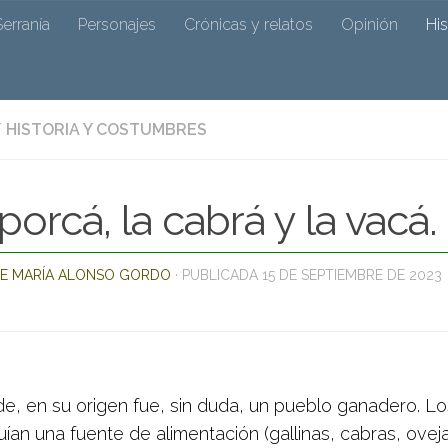
 de Ocejó
Serranía
Personajes
Crónicas y relatos
Opinión
Hi
/
HISTORIA Y COSTUMBRES
r su cronista José Mª Alonso y colaboradores
porcá, la cabrá y la vacá.
E MARÍA ALONSO GORDO
· PUBLICADA
15 DE SEPTIEMBRE DE 2023
de, en su origen fue, sin duda, un pueblo ganadero. L
uían una fuente de alimentación (gallinas, cabras, ovej