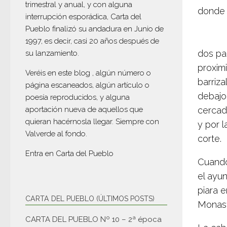
trimestral y anual, y con alguna
donde 
interrupción esporádica, Carta del
Pueblo finalizó su andadura en Junio de
1997, es decir, casi 20 años después de
dos par
su lanzamiento.
proxim
Veréis en este blog , algún número o
barriza
página escaneados, algún artículo o
debajo 
poesía reproducidos, y alguna
aportación nueva de aquellos que
cercado
quieran hacérnosla llegar. Siempre con
y por l
Valverde al fondo.
corte.
Entra en
Carta del Pueblo
Cuando
el ayun
piara 
CARTA DEL PUEBLO (ÚLTIMOS POSTS)
Monaste
CARTA DEL PUEBLO Nº 10 – 2ª época