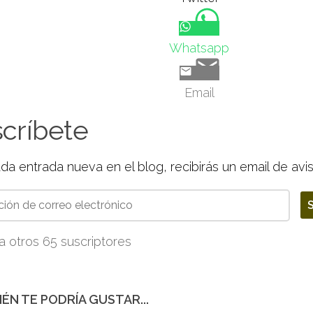
Whatsapp
Email
críbete
da entrada nueva en el blog, recibirás un email de avi
ón
S
a otros 65 suscriptores
nico
ÉN TE PODRÍA GUSTAR...