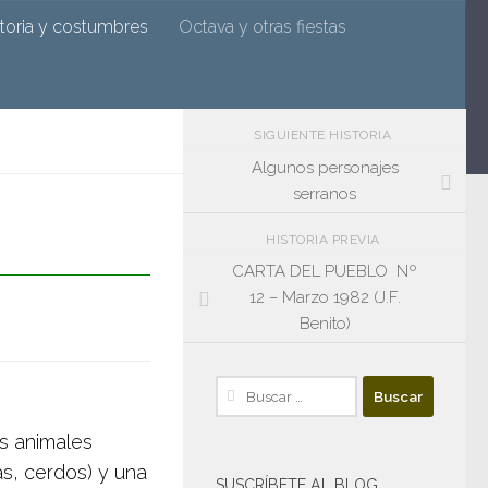
n
storia y costumbres
Octava y otras fiestas
SIGUIENTE HISTORIA
Algunos personajes
serranos
HISTORIA PREVIA
CARTA DEL PUEBLO Nº
12 – Marzo 1982 (J.F.
Benito)
Buscar:
os animales
as, cerdos) y una
SUSCRÍBETE AL BLOG