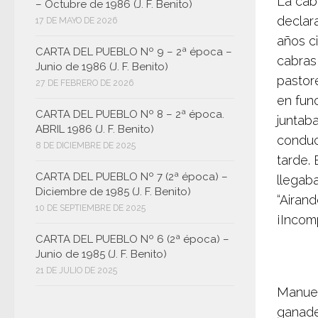
La cab
– Octubre de 1986 (J. F. Benito)
declar
17 DE MAYO DE 2026
años c
CARTA DEL PUEBLO Nº 9 – 2ª época –
cabras 
Junio de 1986 (J. F. Benito)
pastore
27 DE FEBRERO DE 2026
en fun
CARTA DEL PUEBLO Nº 8 – 2ª época.
juntaba
ABRIL 1986 (J. F. Benito)
conduci
8 DE DICIEMBRE DE 2025
tarde. 
CARTA DEL PUEBLO Nº 7 (2ª época) –
llegaba
Diciembre de 1985 (J. F. Benito)
“Airand
10 DE SEPTIEMBRE DE 2025
¡Incom
CARTA DEL PUEBLO Nº 6 (2ª época) –
Junio de 1985 (J. F. Benito)
21 DE JULIO DE 2025
Manuel
ganade