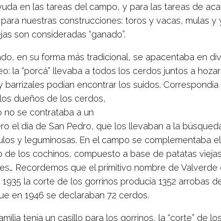
yuda en las tareas del campo, y para las tareas de aca
a para nuestras construcciones: toros y vacas, mulas y
ejas son consideradas “ganado”.
ado, en su forma más tradicional, se apacentaba en di
o: la “porcá” llevaba a todos los cerdos juntos a hoza
y barrizales podían encontrar los suidos. Correspondía
 los dueños de los cerdos,
 no se contrataba a un
ro el día de San Pedro, que los llevaban a la búsqueda
ulos y leguminosas. En el campo se complementaba el
o de los cochinos, compuesto a base de patatas viejas
s… Recordemos que el primitivo nombre de Valverde e
 1935 la corte de los gorrinos producía 1352 arrobas 
que en 1946 se declaraban 72 cerdos.
milia tenía un casillo para los gorrinos, la “corte” de l