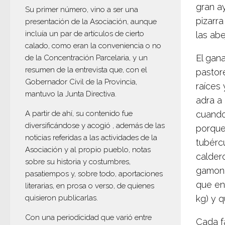
gran a
Su primer número, vino a ser una
pizarr
presentación de la Asociación, aunque
incluía un par de artículos de cierto
las ab
calado, como eran la conveniencia o no
El gan
de la Concentración Parcelaria, y un
resumen de la entrevista que, con el
pastore
Gobernador Civil de la Provincia,
raíces 
mantuvo la Junta Directiva.
adra
a
A partir de ahí, su contenido fue
cuando
diversificándose y acogió , además de las
porque
noticias referidas a las actividades de la
tubérc
Asociación y al propio pueblo, notas
calder
sobre su historia y costumbres,
gamone
pasatiempos y, sobre todo, aportaciones
que en
literarias, en prosa o verso, de quienes
quisieron publicarlas.
kg) y 
Con una periodicidad que varió entre
Cada fa