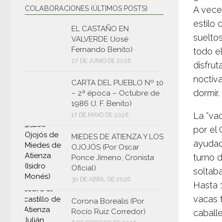
COLABORACIONES (ÚLTIMOS POSTS)
A vece
estilo
EL CASTAÑO EN
suelto
VALVERDE (José
Fernando Benito)
todo el
27 DE JUNIO DE 2026
disfru
noctív
CARTA DEL PUEBLO Nº 10
dormir.
– 2ª época – Octubre de
1986 (J. F. Benito)
La “va
17 DE MAYO DE 2026
por el
MIEDES DE ATIENZA Y LOS
ayudad
OJOJÓS (Por Oscar
turno 
Ponce Jimeno, Cronista
Oficial)
soltaba
30 DE ABRIL DE 2026
Hasta 
vacas t
Corona Borealis (Por
Rocío Ruiz Corredor)
caball