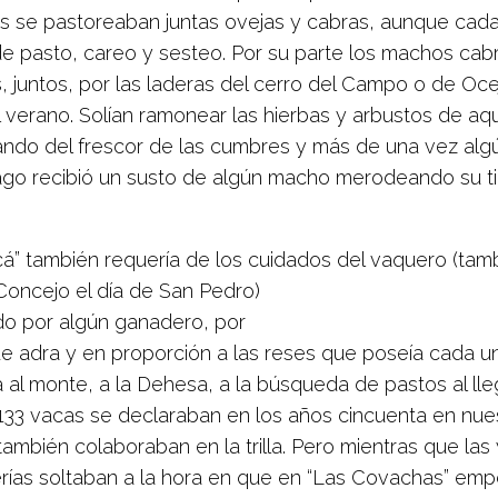
s se pastoreaban juntas ovejas y cabras, aunque cada
 de pasto, careo y sesteo. Por su parte los machos cab
s, juntos, por las laderas del cerro del Campo o de Oc
 verano. Solían ramonear las hierbas y arbustos de aqu
tando del frescor de las cumbres y más de una vez algú
ago recibió un susto de algún macho merodeando su t
cá” también requería de los cuidados del vaquero (tam
 Concejo el día de San Pedro)
o por algún ganadero, por
de adra y en proporción a las reses que poseía cada u
 al monte, a la Dehesa, a la búsqueda de pastos al lle
133 vacas se declaraban en los años cincuenta en nue
ambién colaboraban en la trilla. Pero mientras que las
erías soltaban a la hora en que en “Las Covachas” emp