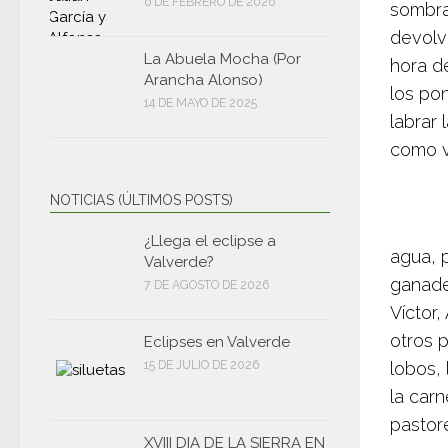
6 DE FEBRERO DE 2026
sombra
devolví
La Abuela Mocha (Por
hora d
Arancha Alonso)
los po
14 DE MAYO DE 2025
labrar 
como v
NOTICIAS (ÚLTIMOS POSTS)
¿Llega el eclipse a
agua, 
Valverde?
ganader
7 DE AGOSTO DE 2026
Víctor
otros p
Eclipses en Valverde
15 DE JULIO DE 2026
lobos,
la car
pastor
XVIII DIA DE LA SIERRA EN