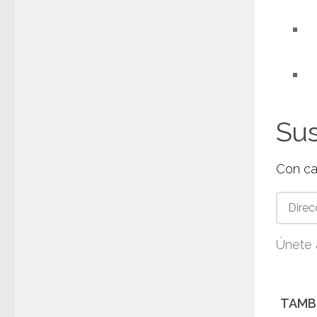
Sus
Con ca
Direcci
de
correo
Únete 
electró
TAMBI