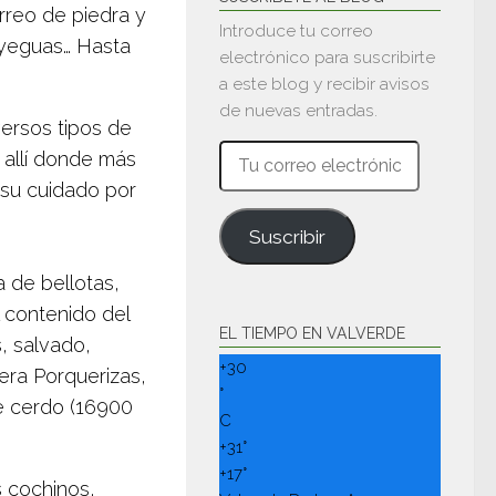
rreo de piedra y
Introduce tu correo
 yeguas… Hasta
electrónico para suscribirte
a este blog y recibir avisos
de nuevas entradas.
versos tipos de
Tu
r allí donde más
correo
 su cuidado por
electrónico
Suscribir
 de bellotas,
 contenido del
EL TIEMPO EN VALVERDE
, salvado,
+
30
ra Porquerizas,
°
de cerdo (16900
C
+
31°
+
17°
os cochinos,