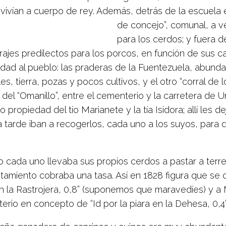
vivían a cuerpo de rey. Además, detrás de la escuela e
de concejo”, comunal, a v
para los cerdos; y fuera d
ajes predilectos para los porcos, en función de sus ca
idad al pueblo: las praderas de la Fuentezuela, abund
les, tierra, pozas y pocos cultivos, y el otro “corral de 
del “Omanillo”, entre el cementerio y la carretera de U
 propiedad del tío Marianete y la tía Isidora; allí les d
a tarde iban a recogerlos, cada uno a los suyos, para 
 cada uno llevaba sus propios cerdos a pastar a ter
tamiento cobraba una tasa. Así en 1828 figura que se c
en la Rastrojera, 0,8” (suponemos que maravedíes) y a
rio en concepto de “Id por la piara en la Dehesa, 0,4”