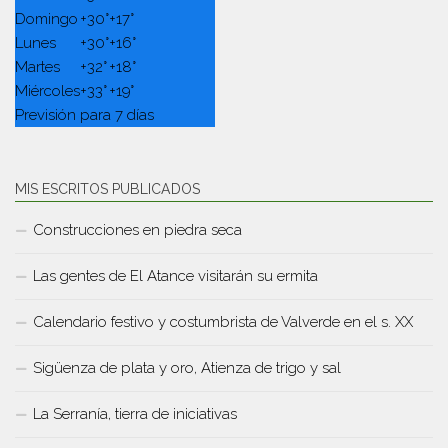
Domingo
+
30°
+
17°
Lunes
+
30°
+
16°
Martes
+
32°
+
18°
Miércoles
+
33°
+
19°
Previsión para 7 días
MIS ESCRITOS PUBLICADOS
Construcciones en piedra seca
Las gentes de El Atance visitarán su ermita
Calendario festivo y costumbrista de Valverde en el s. XX
Sigüenza de plata y oro, Atienza de trigo y sal
La Serranía, tierra de iniciativas