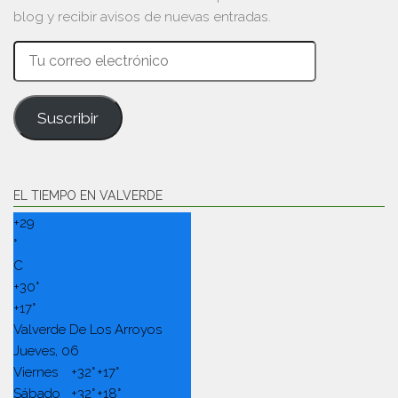
blog y recibir avisos de nuevas entradas.
Tu
correo
electrónico
Suscribir
EL TIEMPO EN VALVERDE
+
29
°
C
+
30°
+
17°
Valverde De Los Arroyos
Jueves, 06
Viernes
+
32°
+
17°
Sábado
+
32°
+
18°